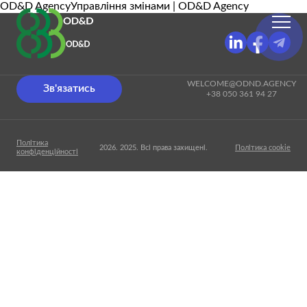
OD&D AgencyУправління змінами | OD&D Agency
WELCOME@ODND.AGENCY
Зв'язатись
+38 050 361 94 27
Політика
2026. 2025. Всі права захищені.
Політика cookie
конфіденційності